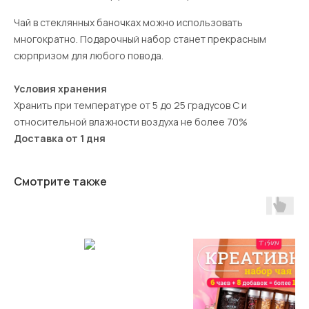
Чай в стеклянных баночках можно использовать
многократно. Подарочный набор станет прекрасным
сюрпризом для любого повода.
Условия хранения
Хранить при температуре от 5 до 25 градусов С и
относительной влажности воздуха не более 70%
Доставка от 1 дня
Смотрите также
СВЯЖИТЕСЬ С НАМИ
/
КОНТАКТЫ
ООО «ЕКОМ КОМПАНИ» 125167, г. Москва,
вн.тер.г. Муниципальный Округ
Хорошевский, пр-кт Ленинградский, д. 37, к.
3